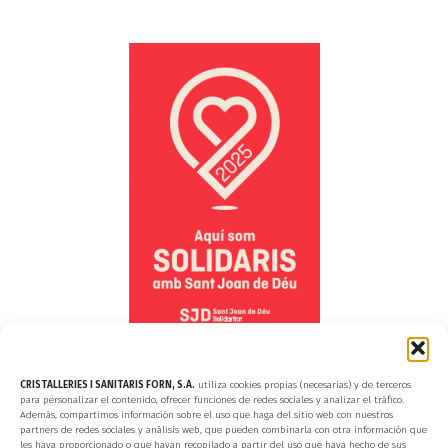
CRISTALLERIES I SANITARIS FORN, S.A.
utiliza cookies propias (necesarias) y de terceros
para personalizar el contenido, ofrecer funciones de redes sociales y analizar el tráfico.
© 2024 Cristalleries i Sanitaris Forn, S.A.
· Tots els drets reservats
Además, compartimos información sobre el uso que haga del sitio web con nuestros
partners de redes sociales y análisis web, que pueden combinarla con otra información que
les haya proporcionado o que hayan recopilado a partir del uso que haya hecho de sus