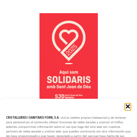
CRISTALLERIES I SANITARIS FORN, S.A.
utiliza cookies propias (necesarias) y de terceros
para personalizar el contenido, ofrecer funciones de redes sociales y analizar el tráfico.
© 2024 Cristalleries i Sanitaris Forn, S.A.
· Tots els drets reservats
Además, compartimos información sobre el uso que haga del sitio web con nuestros
partners de redes sociales y análisis web, que pueden combinarla con otra información que
les haya proporcionado o que hayan recopilado a partir del uso que haya hecho de sus