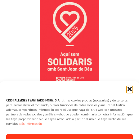
CRISTALLERIES I SANITARIS FORN, S.A.
utiliza cookies propias (necesarias) y de terceros
para personalizar el contenido, ofrecer funciones de redes sociales y analizar el tráfico.
© 2024 Cristalleries i Sanitaris Forn, S.A.
· Tots els drets reservats
Además, compartimos información sobre el uso que haga del sitio web con nuestros
partners de redes sociales y análisis web, que pueden combinarla con otra información que
les haya proporcionado o que hayan recopilado a partir del uso que haya hecho de sus
servicios.
Más información
Avís Legal